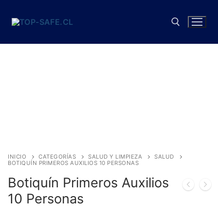
Ir
al
contenido
Buscar:
INICIO
CATEGORÍAS
SALUD Y LIMPIEZA
SALUD
BOTIQUÍN PRIMEROS AUXILIOS 10 PERSONAS
Botiquín Primeros Auxilios
10 Personas