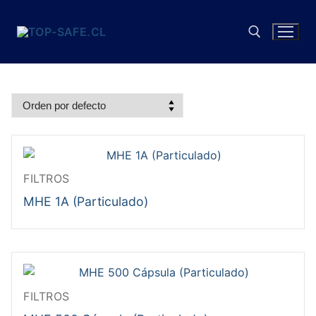
Ir
al
contenido
Buscar:
FILTROS
MHE 1A (Particulado)
FILTROS