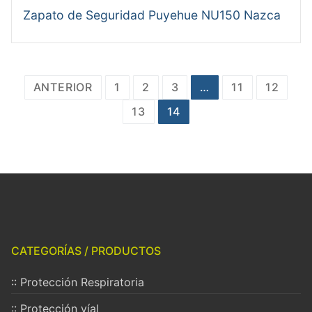
Zapato de Seguridad Puyehue NU150 Nazca
Paginación
ANTERIOR
1
2
3
…
11
12
de
13
14
entradas
CATEGORÍAS / PRODUCTOS
:: Protección Respiratoria
:: Protección víal