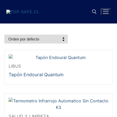
Ir
al
contenido
Buscar:
LIBUS
Tapón Endoural Quantum
SALUD Y LIMPIEZA